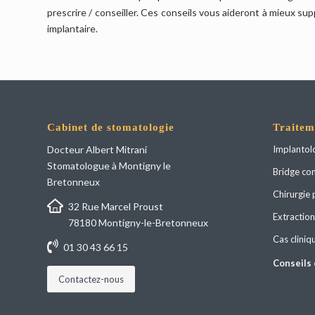
prescrire / conseiller. Ces conseils vous aideront à mieux su
implantaire.
Cabinet de stomatologie
Traitem
Docteur Albert Mitrani
Implantol
Stomatologue à Montigny le
Bridge com
Bretonneux
Chirurgie 
32 Rue Marcel Proust
Extraction
78180 Montigny-le-Bretonneux
Cas cliniq
01 30 43 66 15
Conseils 
Contactez-nous