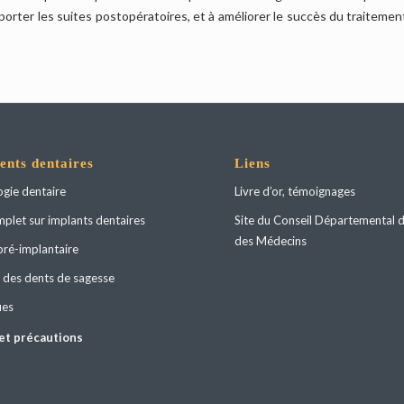
pporter les suites postopératoires, et à améliorer le succès du traitemen
ents dentaires
Liens
ogie dentaire
Livre d’or, témoignages
plet sur implants dentaires
Site du Conseil Départemental d
des Médecins
pré-implantaire
 des dents de sagesse
ues
et précautions