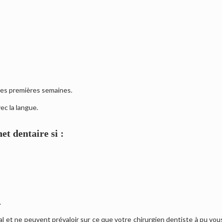
les premières semaines.
ec la langue.
et dentaire si :
.
al et ne peuvent prévaloir sur ce que votre chirurgien dentiste à pu vou